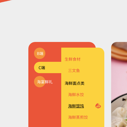
B端
油炸裹粉类
生鲜食材
经典套系
C端
海鲜调理类
海珍品系列
三文鱼
海宴鲜礼
海鲜面点类
主题系列
海鲜面点类
海鲜馅料类
食材系列
海鲜水饺
烟熏类
海鲜馄饨
海鲜蒸煎饺