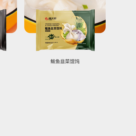
鲅鱼韭菜馄饨