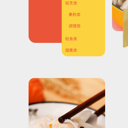
轻烹类
裹粉类
调理类
轻食类
烟熏类