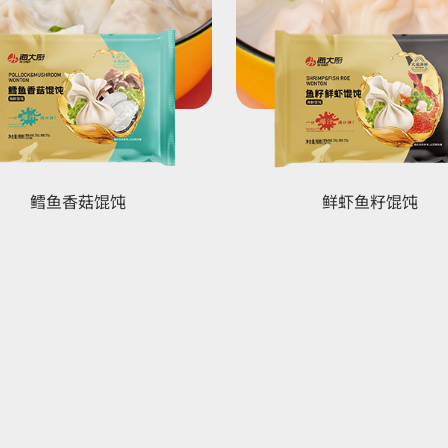
鳕鱼香菇馄饨
鲜虾鱼籽馄饨