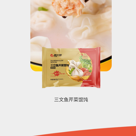
三文鱼芹菜馄饨