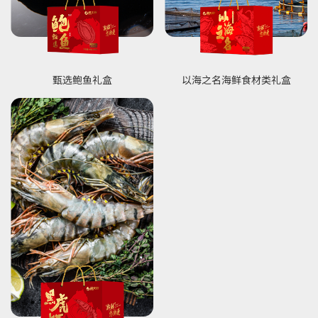
甄选鲍鱼礼盒
以海之名海鲜食材类礼盒