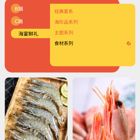
B端
油炸裹粉类
生鲜食材
经典套系
C端
三文鱼
海鲜调理类
海珍品系列
海鲜面点类
海鲜面点类
主题系列
海宴鲜礼
海鲜水饺
海鲜馅料类
食材系列
海鲜馄饨
烟熏类
海鲜蒸煎饺
轻烹类
裹粉类
调理类
轻食类
烟熏类