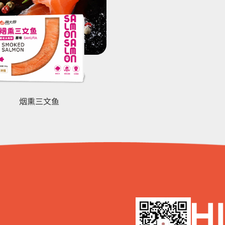
烟熏三文鱼