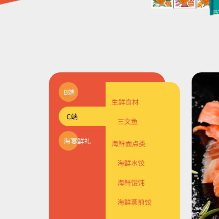
B端
油炸裹粉类
生鲜食材
经典套系
C端
海鲜调理类
海珍品系列
三文鱼
海宴鲜礼
海鲜面点类
主题系列
海鲜面点类
海鲜馅料类
食材系列
海鲜水饺
烟熏类
海鲜馄饨
海鲜蒸煎饺