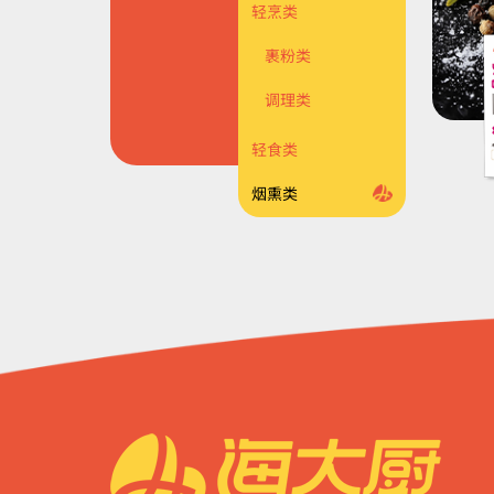
轻烹类
裹粉类
调理类
轻食类
烟熏类