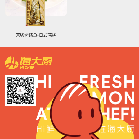
原切烤鳕鱼-日式蒲烧