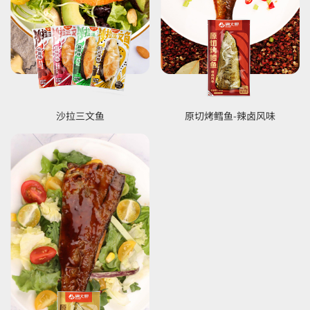
沙拉三文鱼
原切烤鳕鱼-辣卤风味