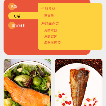
B端
油炸裹粉类
生鲜食材
经典套系
C端
三文鱼
海鲜调理类
海珍品系列
海鲜面点类
海鲜面点类
主题系列
海宴鲜礼
海鲜水饺
海鲜馅料类
食材系列
海鲜馄饨
烟熏类
海鲜蒸煎饺
轻烹类
裹粉类
调理类
轻食类
烟熏类