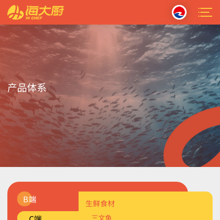
产品体系
B端
油炸裹粉类
生鲜食材
经典套系
C端
三文鱼
海鲜调理类
海珍品系列