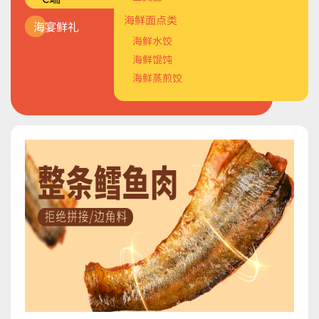
海鲜面点类
海鲜面点类
主题系列
海宴鲜礼
海鲜水饺
海鲜馅料类
食材系列
海鲜馄饨
烟熏类
海鲜蒸煎饺
轻烹类
裹粉类
调理类
轻食类
烟熏类